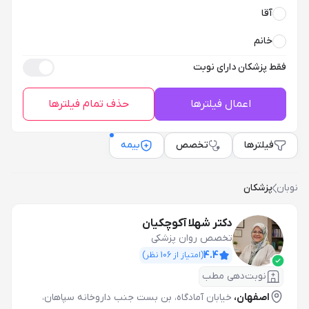
آقا
خانم
فقط پزشکان دارای نوبت
اعمال فیلترها
حذف تمام فیلترها
فیلترها
تخصص
بیمه
نوبان
پزشکان
دکتر شهلا آکوچکیان
تخصص روان پزشکی
4.4
(امتیاز از
106
نظر)
نوبت‌دهی مطب
اصفهان،
خیابان آمادگاه، بن بست جنب داروخانه سپاهان،