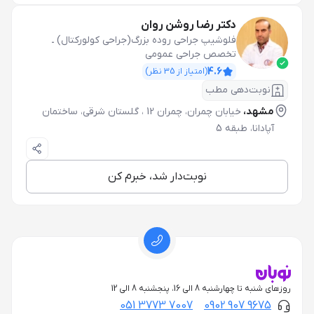
دکتر رضا روشن روان
فلوشیپ جراحی روده بزرگ(جراحی کولورکتال)
ـ
تخصص جراحی عمومی
4.6
(امتیاز از
35
نظر)
نوبت‌دهی مطب
مشهد،
خیابان چمران، چمران 12 ، گلستان شرقی، ساختمان
آپادانا، طبقه 5
نوبت‌دار شد، خبرم کن
روزهای شنبه تا چهارشنبه 8 الی 16، پنجشنبه 8 الی 12
051 3773 7007
0902 907 9675