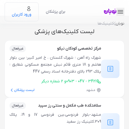
برای پزشکان
ورود کاربران
نوبان
کلینیک‌ها
لیست کلینیک‌های پزشکی
مرکز تخصصی کودکان نیکو
غیرفعال
شهرک راه آهن ؛ شهرک گلستان ، خ امیر کبیر؛ بین بلوار
هاشم و 18 متری قائم نبش مجتمع مسکونی شقایق ؛
پلاک 293 بالای دفترخانه اسناد رسمی 447
0903 - 047 - 3421
و
2
شماره دیگر
مشهد
لیست پزشکان
سلامتکده طب مکمل و سنتی رز سپید
غیرفعال
مشهد-بلوار فردوسی،بین فردوسی 17 و 19، پلاک
309.کلینیک رز سفید