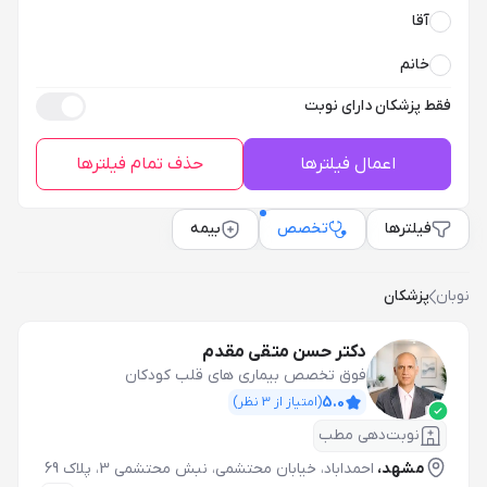
آقا
خانم
فقط پزشکان دارای نوبت
اعمال فیلترها
حذف تمام فیلترها
فیلترها
تخصص
بیمه
نوبان
پزشکان
دکتر حسن متقی مقدم
فوق تخصص بیماری های قلب کودکان
5.0
(امتیاز از
3
نظر)
نوبت‌دهی مطب
مشهد،
احمداباد، خیابان محتشمی، نبش محتشمی 3، پلاک 69