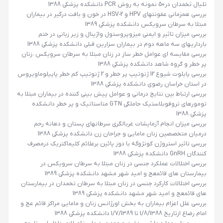
تلیال تخمدان در50 نمونه به روش PCR دانشکده پزشکی 1388
بررسی همزمانی عفونتهای HPV و HSV-2 در خون و بافت درگیر در بیماران
مبتلا به سرطان سرویکس دانشکده پزشکی 1389
بررسی میزان تاثیر و ایمنی میزوپروستول واژینال و زیر زبانی در ختم
بارداریهای سه ماهه دوم در بیماران سزارین قبلی دانشکده پزشکی 1388
بررسی مقایسه ای عوامل خطر ساز در زنان مبتلا به سرطان سرویکس ،زنان
پر خطر و گروه شاهد دانشکده پزشکی 1388
بررسی پایلوت شیوع 12 ژنوتیپ پر خطر و 2 ژنوتیپ کم خطر پاپیلوماویروس
در استان خراسان رضوی دانشکده پزشکی 1388
بررسی ارتباط بین نتایج درمانی و عوامل پیش بینی کننده در بیماران مبتلا به
تومورهای تروفوبلاستیک حاملگی
GTN
متاستاتیک و پر خطر دانشکده
پزشکی 1388
بررسی میزان انجام آزمایشات غربالگری سرطانهای پستان و دهانه رحم
درمیان متخصصین زنان مامایی و جراحان زن دانشکده پزشکی 1388
بررسی تاثیر استروژن کونژوگه با دوز پائین برعلائم کلیماکتریک درمصرف
کنندگان GnRH دانشکده پزشکی 1388
بررسی اختلالات عملکرد جنسی در زنان مبتلا به سرطان سرویکس در
بیمارستان های قائم
عج
و امید شهر مشهد دانشکده پزشکی 1389
بررسی اختلالات کارکرد جنسی در زنان مبتلا به سرطان تخمدان در بیمارستان
های قائم
عج
و امید شهر مشهد دانشکده پزشکی 1389
بررسی علل اعزام بیماران به بخش اورژانس زنان و مامایی مراکز قائم
عج
و
امام رضا
ع
ازتاریخ 1/8/1388 تا 1/7/1389 دانشکده پزشکی 1388