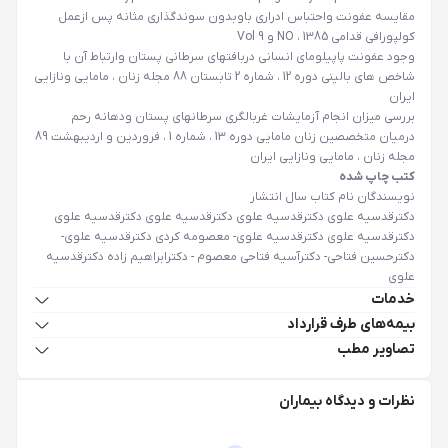
مقایسه عفونت واحتباس ادراری باوبدون سوندگذاری مثانه پس ازعمل
کولپورافی قدامی 1385 ، NO و Vol 9
وجود عفونت پاپیلومای انسانی دربافتهای سرطانی پستان وارتباط آن با
شاخص های بالینی دوره 12 ، شماره 2 تابستان 88 مجله زنان ، مامایی ونازایی
ایران
بررسی میزان انجام آزمایشات غربالگری سرطانهای پستان ودهانه رحم
درمیان متخصصین زنان مامایی دوره 13 ، شماره 1 ، فروردین و اردیبهشت 89
مجله زنان ، مامایی ونازایی ایران
کتب چاپ شده
نویسندگان نام کتاب سال انتشار
دکترقدسیه علوی دکترقدسیه علوی دکترقدسیه علوی دکترقدسیه علوی
دکترقدسیه علوی دکترقدسیه علوی- معصومه کردی دکترقدسیه علوی-
دکترحسین فتاحی- دکترآسیه فتاحی معصوم - دکترابراهیم زاده دکترقدسیه
علوی
خدمات
بیمه‌های طرف قرارداد
تصاویر مطب
نظرات و دیدگاه بیماران