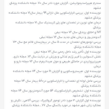
سندرم هیپراستیمولیشن ـ گزارش مورد نادر سال 70. مجله دانشکده پزشکی
مشهد
نویسنده اول
. بررسی لاپاراسکوپی علل نازائی94 بیمار سال71 مجله دانشکده
پزشکی مشهد
درمان های نوین در تخمدان های پلی کیستیک سال 71 مجله دانشکده
پزشکی
IVF و اخلاق پزشکی سال 72 مجله نبض
آندومتریوز و درمان های جدید سال 72 مجله نبض
بررسی تومورهای تخمدان در مدت 5 سال در بیمارستان قائم
عج
سال 73
مجله دانشکده پزشکی
نویسنده اول
تأخیر رشد داخل رحمی سال 72 مجله نبض
نقش انسولین یا فیبر رژیم غذائی و ورزش در دیابت سال 72. مجله داروـ
هیپرتیروئیدی در حاملگی طبیعی و مول هیداتیفرم سال 72 مجله دارو و
درمان
نویسنده اول
. هیستروسکوپی و گزارش 61 مورد سال 74 مجله دانشکده
پزشکی مشهد
بررسی عامل لوله ای تخمدانی با لاپاراسکوپی در580 بیمار سال 74 مجله
دانشکده پزشکی
نویسنده اول
. تشخیص لاپاراسکوپیک 54 مورد آندومتریوز سال 74 مجله
دانشکده پزشکی مشهد
نویسنده اول
گزارش 3 مورد نادر تومور گروکنیرک ـ بررسی آگاهی , نگرش و
عملکرد زنان شهر مشهد در مورد یائسگی سال 77. ـ مجله دانشکده پزشکی