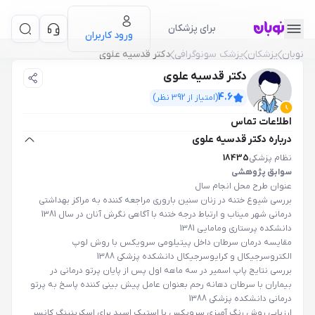
برای پزشکان
ورود کاربران
نوبان
پزشکان
پزشک سونوگرافی
دکتر قدسیه علوی
دکتر قدسیه علوی
4.6
(امتیاز از
392
نظر)
اطلاعات تماس
درباره دکتر قدسیه علوی
نظام پزشکی
18435
سوابق پژوهشی
عنوان طرح محل انجام سال
بررسی شیوع ختنه در زنان سنین باروری مراجعه کننده به مراکز بهداشتی
درمانی شهر میناب و ارتباط درجه ختنه با آگاهی نگرش آنان در سال 1381
دانشکده پرستاری ومامایی 1381
مقایسه درمان سرطان داخل پیتیلومی سرویکس با روش لوپ
الکتروسرجیکال و کرایوسرجیکال دانشکده پزشکی 1388
بررسی نتایج پاپ اسمیر در سه ماهه اول پس از پایان پرتو درمانی در
بیماران با سرطان دهانه رحم بعنوان عامل پیش بینی کننده پاسخ به پرتو
درمانی دانشکده پزشکی 1388
ارزیابی روش رنگ آمیزی سرویکس با استیک اسید برای اسکرینینگ کانسر