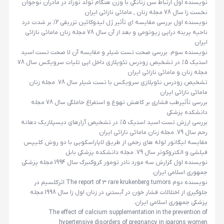
نویسنده اول
ارتباط سن زنانگی با وزن هنگام تولد نوزاد در مادران نوجوان
نخست زا سال 78 مجله زنان , مامائی نازائی ایران
نویسنده اول
بررسی مقایسه ای تأثیر ژل لیدوکائین تزریقی 2% بر شدت درد
ناحیه پرینه دراپی زیوتومی و بعد از آن سال 78 مجله زنان مامائی نازائی
ایران
نویسنده سوم
. بررسی صحت تست شیلر و مقایسه آن لا صحت تست اسید
استیک 5% در تشخیص زودرس تئوپلازی داخل اپی تلیات سرویکس سال 78
مجله زنان و مامائی نازائی ایران
تشخیص زودرس نئوپلازی سرویکس با تست شیلر سال 78. مجله زنان
مامائی نازائی ایران
بررسی تأثیرطب فشاری بر کاهش تهوع و استفراغ حاملگی سال 78 مجله
دانشکده پزشکی
بررسی ارزش تست اسید استیک 5% در تشخیص آزارهای دیسپلازیک دهانه
رحم سال 79. مجله زنان مامائی نازائی ایران
مقایسه لیگاتور لوله های رحمی از طریق لاپاراسکوپی با دو روش کلیپس
فیلشی و الکتروکوتر سال 79. مجله دانشکده پزشکی بابل
نویسنده اول
گزارش سه مورد نادر تومور کروکنبرگ سال 1994 مجله پزشکی
جمهوری اسلامی ایران.
نویسنده دوم
The report of 3 rare krukenberg tumors اثرکلسیم در
جلوگیری از اختلالات فشار خون در آبستنی در زنان اول زا سال 1998 مجله
پزشکی جمهوری اسلامی ایران.
The effect of calcium supplementation in the prevention of
hypertensive disorders of pregnancy in iparons women