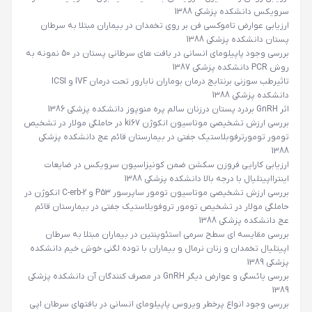
سرویکس دانشکده پزشکی 1388
ارزیابی عوارض تاموکسی فن بر روی تخمدان در بیماران مبتلا به سرطان
پستان دانشکده پزشکی 1388
بررسی وجود پاپیلومای انسانی در بافت های سرطانی پستان در 50 نمونه به
روش PCR دانشکده پزشکی 1387
تاثیرطب سوزنی برنتایج درمان بوماران نابارور تحت درمان IVF و ICSI
دانشکده پزشکی 1388
اثر GnRH بردرد پستان درزنان سالم پره منوپوز دانشکده پزشکی 1386
بررسی ارزش تشخیصی موتاسیون انکوژن ki67 در حاملگی مولار در تشخیص
تومور تومورترفوبلاستیک جفتی در بیمارستان قائم
عج
دانشکده پزشکی
1388
ارزیابی کارایی فروزن سکشن ضمن کونیزاسیون سرویکس در ضایعات
اینترااپیتلیال با درجه بالا دانشکده پزشکی 1388
بررسی ارزش تشخیصی موتاسیون تومور ساپرسور P53 و C-erb-2 انکوژن در
حاملگی مولار در تشخیص تومور تروفوبلاستیک جفتی در بیمارستان قائم
عج
دانشکده پزشکی 1388
بررسی مقایسه ای سطح سرمی استئوپنتین در بیماران مبتلا به سرطان
اپیتلیال تخمدان و زنان نرمال و بیماران با توده لگنی خوش خیم دانشکده
پزشکی 1389
بررسی یائسگی و عوارض دیگر GnRH در مصرف کنندگان آن دانشکده پزشکی
1389
بررسی وجود انواع پرخطر ویروس پاپیلومای انسانی در بافتهای سرطان اپی