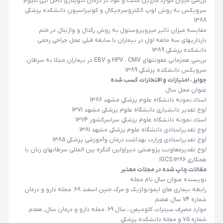
بررسی میزان موارد مارژین مثبت و عود در درمان نئوپلازی داخل اپی تلیوم
سرویکس به روش لوپ الکتروسرجیکال و کونیزاسیون دانشکده پزشکی
1388
مقایسه میزان تاثیر میزوپروستول به روش رکتال و واژینال در ختم
بارداریهای سه ماهه اول در بیماران با سابقه قبلی عمل جراحی رحمی
دانشکده پزشکی 1389
بررسی همزمانی عفونتهای HPV ، CMV و EBV در بیماران مبتلا به سرطان
سرویکس دانشکده پزشکی 1389
جوایز ، امتیازات و افتخارات کسب شده
عنوان محل سال
استاد نمونه دانشگاه علوم پزشکی مشهد 1386
لوح تقدیر دانشیاری دانشگاه علوم پزشکی مشهد 1371
استاد نمونه دانشگاه علوم پزشکی سراسرکشور 1374
لوح تقدیراستادی دانشگاه علوم پزشکی مشهد 1381
لوح تقدیراستادی وزارت بهداشت درمان وآموزشی پزشکی 1385
لوح تقدیرمعاونت پژوهشی دبیراولین کنگره بین المللی سرطانهای زنان با
همکاری IGCS 1386
مقالات چاپ شده در مجلات معتبر
نویسنده عنوان سال نام مجله
رابطه بیماری های ایمونولژیک و مرگ جنین اسفند 68. مجله دارو و درمان
شماره 74 سال هفتم
موارد مصرف سیترات کلومیفن ـ سال 69. مجله دارو و درمان سال, هفتم
شماره 75 و مجله دانشکده پزشکی