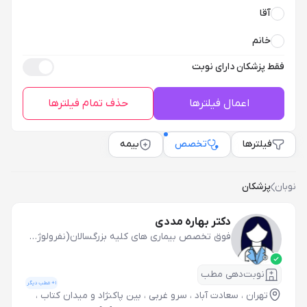
آقا
خانم
فقط پزشکان دارای نوبت
اعمال فیلترها
حذف تمام فیلترها
فیلترها
تخصص
بیمه
نوبان
پزشکان
دکتر بهاره مددی
فوق تخصص بیماری های کلیه بزرگسالان(نفرولوژی بزرگسالان)
نوبت‌دهی مطب
1
+ مطب دیگر
تهران ، سعادت آباد ، سرو غربی ، بین پاکنژاد و میدان کتاب ،