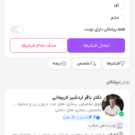
آقا
خانم
فقط پزشکان دارای نوبت
اعمال فیلترها
حذف تمام فیلترها
فیلترها
تخصص
بیمه
نوبان
پزشکان
دکتر باقر اردشیر لاریجانی
فوق تخصص بیماری های غدد درون ریز و متابولیسم(اندوکرینولوژی)
ـ
تخصص بیماری های داخلی
4.9
(امتیاز از
56
نظر)
نوبت‌دهی مطب
تهران،
خیابان استاد مطهری، خیابان میرعماد، نبش کوچه دوم،