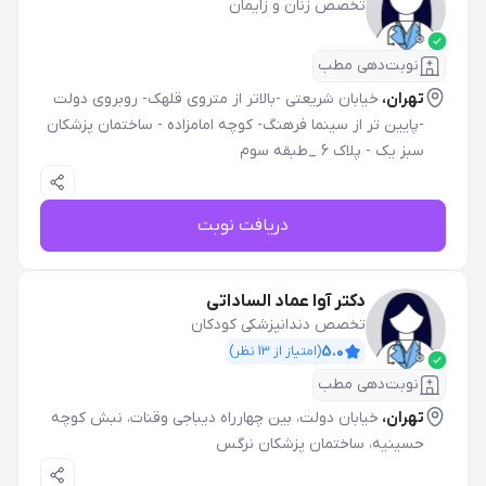
تخصص زنان و زایمان
نوبت‌دهی مطب
تهران،
خیابان شریعتی -بالاتر از متروی قلهک- روبروی دولت
-پایین تر از سینما فرهنگ- کوچه امامزاده - ساختمان پزشکان
سبز یک - پلاک 6 _طبقه سوم
دریافت نوبت
دکتر آوا عماد الساداتی
تخصص دندانپزشکی کودکان
5.0
(امتیاز از
13
نظر)
نوبت‌دهی مطب
تهران،
خیابان دولت، بین چهارراه دیباجی وقنات، نبش کوچه
حسینیه، ساختمان پزشکان نرگس