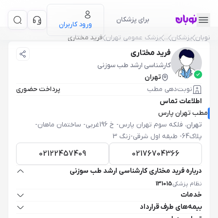
برای پزشکان
ورود کاربران
نوبان
پزشکان
...
پزشک عمومی تهران
فرید مختاری
فرید مختاری
کارشناسی ارشد طب سوزنی
تهران
نوبت‌دهی مطب
پرداخت حضوری
اطلاعات تماس
مطب تهران پارس
تهران
،
فلکه سوم تهران پارس- خ 196غربی- ساختمان ماهان-
پلاک64- طبقه اول شرقی-زنگ 3
02122457409
02176704366
درباره فرید مختاری کارشناسی ارشد طب سوزنی
نظام پزشکی
131015
خدمات
بیمه‌های طرف قرارداد