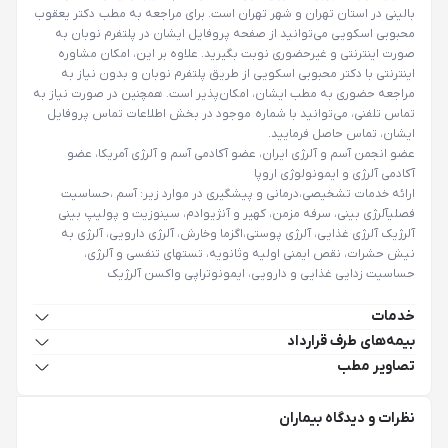
بالینی در استان تهران و شهر تهران است. برای مراجعه به مطب دکتر یعقوب
محبوبی اسکویی می‌توانید از صفحه پروفایل ایشان در پلتفرم نوبان به
‌صورت اینترنتی و غیرحضوری نوبت بگیرید. علاوه بر این، امکان مشاوره
اینترنتی با دکتر محبوبی اسکویی از طریق پلتفرم نوبان و بدون نیاز به
مراجعه حضوری به مطب ایشان، امکان‌پذیر است. همچنین در صورت نیاز به
تماس تلفنی، می‌توانید با شماره موجود در بخش اطلاعات تماس پروفایل
ایشان، تماس حاصل فرمایید.
عضو انجمن آسم و آلرژی ایران، عضو آکادمی آسم و آلرژی آمریکا، عضو
آکادمی آلرژی و ایمونولوژی اروپا
ارائه خدمات تشخیصی،درمانی و پیشگیری در موارد زیر: آسم ،حساسیت
فصلی
آلرژی بینی
، سرفه مزمن، کهیر و آنژیوادم، سینوزیت و پولیپ بینی
آلرژیک آلرژی غذایی، آلرژی پوستی،اگزما وخارش، آلرژی دارویی، آلرژی به
نیش حشرات، نقص ایمنی اولیه وثانویه، تستهای تنفسی و آلرژی،
حساسیت زدایی غذایی و دارویی، ایمونوتراپی
واکسن آلرژیک
خدمات
بیمه‌های طرف قرارداد
تصاویر مطب
نظرات و دیدگاه بیماران