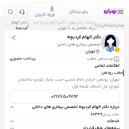
برای پزشکان
ورود کاربران
پزشک بيماريهاي داخلي (گوارش و کبد،
دکتر الهام
نوبان
پزشکان
...
ريه، مفاصل و...) تهران
کردبچه
دکتر الهام کردبچه
تخصص بیماری های داخلی
تهران
نوبت‌دهی مطب
پرداخت حضوری
اطلاعات تماس
مطب رودهن
تهران
،
رودهن-خیابان امام خمینی-جنب پاساژ داودی-ساختمان
شورای حل اختلاف-طبقه اول
02176509792
درباره دکتر الهام کردبچه تخصص بیماری های داخلی
نظام پزشکی
87339
خدمات
بیمه‌های طرف قرارداد