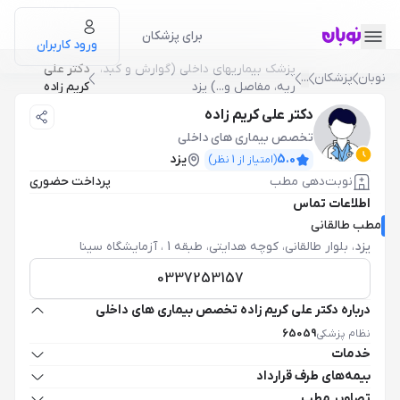
برای پزشکان
ورود کاربران
پزشک بيماريهاي داخلي (گوارش و کبد،
دکتر علی
نوبان
پزشکان
...
ريه، مفاصل و...) یزد
کریم زاده
دکتر علی کریم زاده
تخصص بیماری های داخلی
5.0
یزد
(امتیاز از
1
نظر)
نوبت‌دهی مطب
پرداخت حضوری
اطلاعات تماس
مطب طالقانی
یزد
،
بلوار طالقانی، کوچه هدایتی، طبقه 1 ، آزمایشگاه سینا
0337253157
درباره دکتر علی کریم زاده تخصص بیماری های داخلی
نظام پزشکی
65059
خدمات
بیمه‌های طرف قرارداد
تصاویر مطب