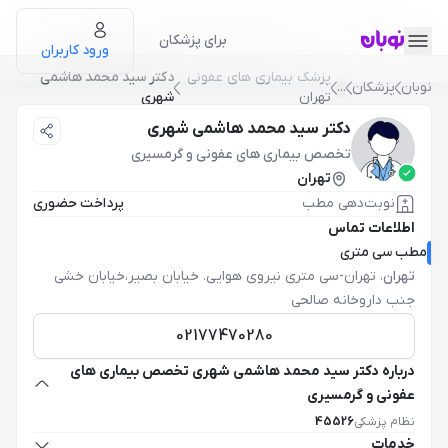
برای پزشکان
ورود کاربران
پزشک بیماری های عفونی
دکتر سید محمد هاشمی
نوبان
پزشکان
...
تهران
شهری
دکتر سید محمد هاشمی شهری
تخصص بیماری های عفونی و گرمسیری
تهران
نوبت‌دهی مطب
پرداخت حضوری
اطلاعات تماس
مطب سی متری
تهران
،
تهران-سی متری نیروی هوایی. خیابان بصیر،خیابان خشی
جنب داروخانه صالحی
02177470280
درباره دکتر سید محمد هاشمی شهری تخصص بیماری های
عفونی و گرمسیری
نظام پزشکی
45526
خدمات