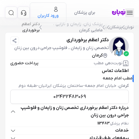
برای پزشکان
ورود کاربران
پزشک زنان، زایمان و نازایی ،
دکتر اعظم
نوبان
پزشکان
...
مامایی کرمان
برخورداری
دکتر اعظم برخورداری
تخصص زنان و زایمان
ـ
فلوشیپ جراحی درون بین زنان
کرمان
نوبت‌دهی مطب
پرداخت حضوری
اطلاعات تماس
مطب امام جمعه
کرمان
،
خیابان امام جمعه-ساختمان پزشکان ایرانیان-طبقه دوم
03432483069
درباره دکتر اعظم برخورداری تخصص زنان و زایمان و فلوشیپ
جراحی درون بین زنان
نظام پزشکی
113483
خدمات
بیمه‌های طرف قرارداد