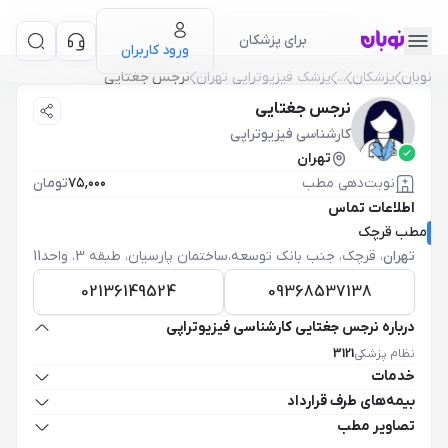
برای پزشکان
ورود کاربران
نوبان
پزشکان
...
پزشک فیزیوتراپی تهران
نرجس جغتایی
نرجس جغتایی
کارشناسی فیزیوتراپی
تهران
نوبت‌دهی مطب
۷۵,۰۰۰
تومان
اطلاعات تماس
مطب قرچک
تهران
،
قرچک، جنب بانک توسعه،ساختمان پارسیان، طبقه 3، واحد11
02136149524
09368537138
درباره نرجس جغتایی کارشناسی فیزیوتراپی
نظام پزشکی
3121
خدمات
بیمه‌های طرف قرارداد
تصاویر مطب