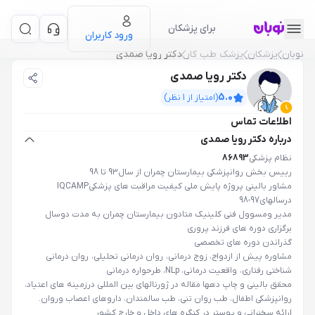
برای پزشکان
ورود کاربران
نوبان
پزشکان
پزشک طب کار
دکتر رویا صمدی
دکتر رویا صمدی
5.0
(امتیاز از
1
نظر)
اطلاعات تماس
درباره دکتر رویا صمدی
نظام پزشکی
86893
رییس بخش روانپزشکی بیمارستان چمران از سال93 تا 98
مشاور بالینی پروژه پایش ملی کیفیت مراقبت های پزشکی
IQCAMP
درسالهای97-98
مدیر ومسوول فنی کلینیک متادون بیمارستان چمران به مدت دوسال
برگزاری دوره های فرزند پروری
گذراندن دوره های تخصصی
مشاوره پیش از ازدواج، زوج درمانی، روان درمانی تحلیلی، روان درمانی
شناختی رفتاری، واقعیت درمانی، NLp، طرحواره درمانی
محقق بالینی و چاپ دهها مقاله در ژورنالهای بین المللی درزمینه های اعتیاد،
روانپزشکی اطفال، طب روان تنی، طب سالمندان، داروهای اعصاب وروان.
ارائه سخنرانی و پوستر در کنگره های داخل و خارج کشور