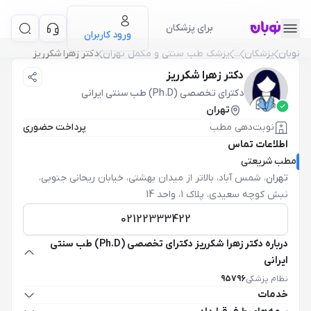
برای پزشکان
ورود کاربران
نوبان
پزشکان
...
پزشک طب سنتی و مکمل تهران
دکتر زهرا شکرریز
دکتر زهرا شکرریز
دکترای تخصصی (Ph.D) طب سنتی ایرانی
تهران
نوبت‌دهی مطب
پرداخت حضوری
اطلاعات تماس
مطب شریعتی
تهران
،
شمس آباد، بالاتر از میدان بهشتی، خیابان ریحانی جنوبی،
نبش کوچه سعیدی، پلاک 1، واحد 14
02122333422
درباره دکتر زهرا شکرریز دکترای تخصصی (Ph.D) طب سنتی
ایرانی
نظام پزشکی
95796
خدمات