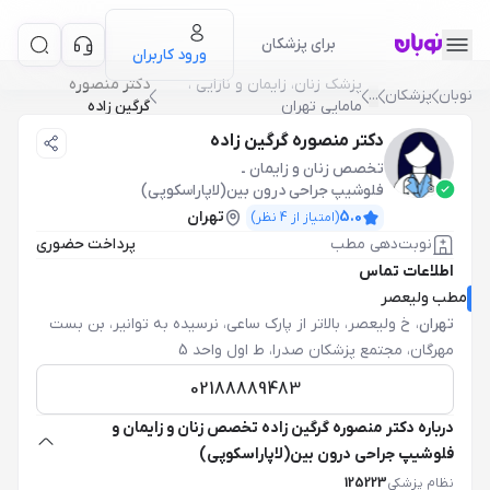
برای پزشکان
ورود کاربران
پزشک زنان، زایمان و نازایی ،
دکتر منصوره
نوبان
پزشکان
...
مامایی تهران
گرگین زاده
دکتر منصوره گرگین زاده
تخصص زنان و زایمان
ـ
فلوشیپ جراحی درون بین(لاپاراسکوپی)
5.0
تهران
(امتیاز از
4
نظر)
نوبت‌دهی مطب
پرداخت حضوری
اطلاعات تماس
مطب ولیعصر
تهران
،
خ ولیعصر، بالاتر از پارک ساعی، نرسیده به توانیر، بن بست
مهرگان، مجتمع پزشکان صدرا، ط اول واحد 5
02188889483
درباره دکتر منصوره گرگین زاده تخصص زنان و زایمان و
فلوشیپ جراحی درون بین(لاپاراسکوپی)
نظام پزشکی
125223