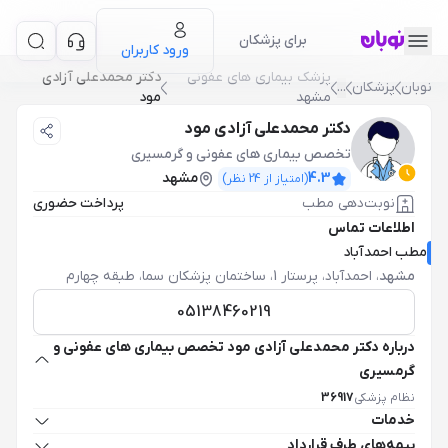
برای پزشکان
ورود کاربران
پزشک بیماری های عفونی
دکتر محمدعلی آزادی
نوبان
پزشکان
...
مشهد
مود
دکتر محمدعلی آزادی مود
تخصص بیماری های عفونی و گرمسیری
4.3
مشهد
(امتیاز از
24
نظر)
نوبت‌دهی مطب
پرداخت حضوری
اطلاعات تماس
مطب احمدآباد
مشهد
،
احمدآباد، پرستار 1، ساختمان پزشکان سما، طبقه چهارم
05138460219
درباره دکتر محمدعلی آزادی مود تخصص بیماری های عفونی و
گرمسیری
نظام پزشکی
36917
خدمات
بیمه‌های طرف قرارداد