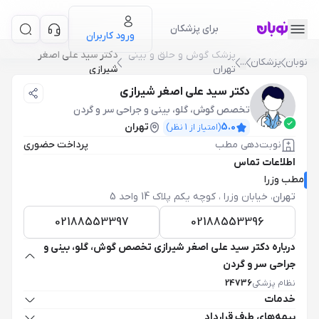
برای پزشکان
ورود کاربران
پزشک گوش و حلق و بيني
دکتر سید علی اصغر
نوبان
پزشکان
...
تهران
شیرازی
دکتر سید علی اصغر شیرازی
تخصص گوش، گلو، بینی و جراحی سر و گردن
5.0
تهران
(امتیاز از
1
نظر)
نوبت‌دهی مطب
پرداخت حضوری
اطلاعات تماس
مطب وزرا
تهران
،
خیابان وزرا ، کوچه یکم پلاک 14 واحد 5
02188553397
02188553396
درباره دکتر سید علی اصغر شیرازی تخصص گوش، گلو، بینی و
جراحی سر و گردن
نظام پزشکی
24736
خدمات
بیمه‌های طرف قرارداد