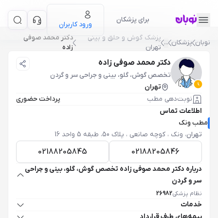
برای پزشکان
ورود کاربران
پزشک گوش و حلق و بيني
دکتر محمد صوفی
نوبان
پزشکان
...
تهران
زاده
دکتر محمد صوفی زاده
تخصص گوش، گلو، بینی و جراحی سر و گردن
تهران
نوبت‌دهی مطب
پرداخت حضوری
اطلاعات تماس
مطب ونک
تهران
،
ونک ، کوچه صانعی ، پلاک 50، طبقه 5 واحد 16
02188205845
02188205846
درباره دکتر محمد صوفی زاده تخصص گوش، گلو، بینی و جراحی
سر و گردن
نظام پزشکی
26982
خدمات
بیمه‌های طرف قرارداد