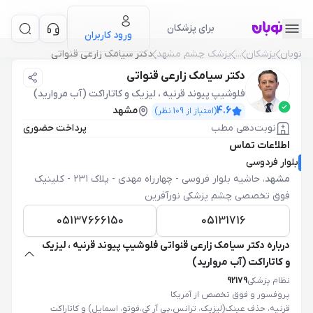
برای پزشکان
ورود کاربران
نوبان
پزشکان
...
پزشک چشم مشهد
دکتر سیامک زارعی قنواتی
دکتر سیامک زارعی قنواتی
فلوشیپ پیوند قرنیه ، لیزیک و کاتاراکت (آب مروارید)
4.6
مشهد
(امتیاز از
109
نظر)
نوبت‌دهی مطب
پرداخت حضوری
اطلاعات تماس
بلوار فردوسی
مشهد
،
حاشیه بلوار فروسی - چهارراه مهدی - پلاک ۲۳۱ - کلینیک
فوق تخصصی چشم پزشکی نورآفرین
05137666150
05131716
درباره دکتر سیامک زارعی قنواتی فلوشیپ پیوند قرنیه ، لیزیک
و کاتاراکت (آب مروارید)
نظام پزشکی
92179
پروفسور و فوق تخصص از آمریکا
قرنیه، حذف عینک(لیزیک، ترانس،پی آر کی،فوتو، اسمایل) و کاتاراکت