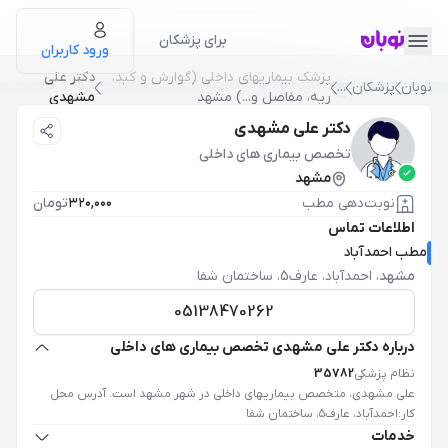
برای پزشکان
ورود کاربران
پزشک بيماريهاي داخلي (گوارش و کبد،
دکتر علی
نوبان
پزشکان
...
ريه، مفاصل و...) مشهد
مشهدی
دکتر علی مشهدی
تخصص بیماری های داخلی
مشهد
نوبت‌دهی مطب
۳۲۰,۰۰۰
تومان
اطلاعات تماس
مطب احمدآباد
مشهد
،
احمدآباد، عارف5، ساختمان شفا
05138470262
درباره دکتر علی مشهدی تخصص بیماری های داخلی
نظام پزشکی
35782
علی مشهدی، متخصص بیماریهای داخلی در شهر مشهد است. آدرس محل
کار:
احمدآباد، عارف۵، ساختمان شفا
خدمات