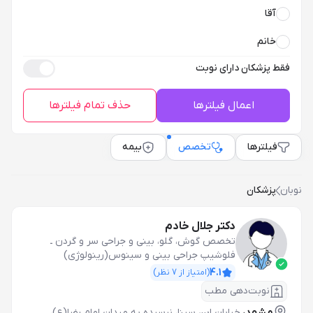
آقا
خانم
فقط پزشکان دارای نوبت
اعمال فیلترها
حذف تمام فیلترها
فیلترها
تخصص
بیمه
نوبان
پزشکان
دکتر جلال خادم
تخصص گوش، گلو، بینی و جراحی سر و گردن
ـ
فلوشیپ جراحی بینی و سینوس(رینولوژی)
4.1
(امتیاز از
7
نظر)
نوبت‌دهی مطب
مشهد،
خیابان ابن سینا، نرسیده به میدان امام رضا(ع)،