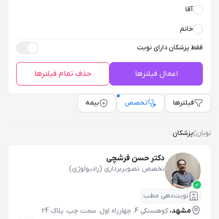
آقا
خانم
فقط پزشکان دارای نوبت
اعمال فیلترها
حذف تمام فیلترها
فیلترها
تخصص
بیمه
نوبان
پزشکان
دکتر حسن فرشچی
تخصص تصویربرداری (رادیولوژی)
نوبت‌دهی مطب
مشهد،
کوهسنگی 4، چهارراه اول، سمت چپ، پلاک 24