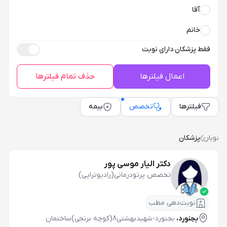
آقا
خانم
فقط پزشکان دارای نوبت
اعمال فیلترها
حذف تمام فیلترها
فیلترها
تخصص
بیمه
نوبان
پزشکان
دکتر الیار موسی پور
تخصص پرتودرمانی(رادیوتراپی)
نوبت‌دهی مطب
بجنورد،
بجنورد-شهیدبهشتی8(کوچه برنجی)ساختمان