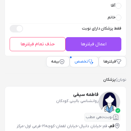
آقا
خانم
فقط پزشکان دارای نوبت
اعمال فیلترها
حذف تمام فیلترها
فیلترها
تخصص
بیمه
نوبان
پزشکان
فاطمه سیفی
روانشناسی بالینی کودکان
نوبت‌دهی مطب
قم،
قم-خیابان دانیال-خیابان لقمان-کوچه21-فرعی اول-مرکز