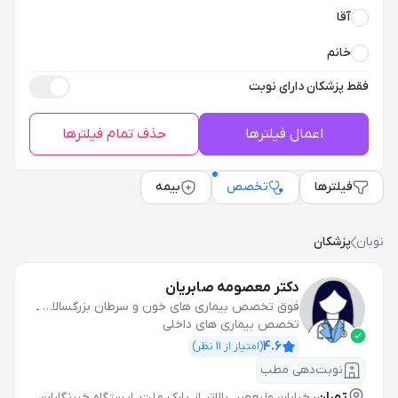
آقا
خانم
فقط پزشکان دارای نوبت
اعمال فیلترها
حذف تمام فیلترها
فیلترها
تخصص
بیمه
نوبان
پزشکان
دکتر معصومه صابریان
فوق تخصص بیماری های خون و سرطان بزرگسالان(هماتولوژی انکولوژی بزرگسالان)
ـ
تخصص بیماری های داخلی
4.6
(امتیاز از
11
نظر)
نوبت‌دهی مطب
تهران،
خیابان ولیعصر، بالاتر از پارک ملت، ایستگاه خبرنگاران،